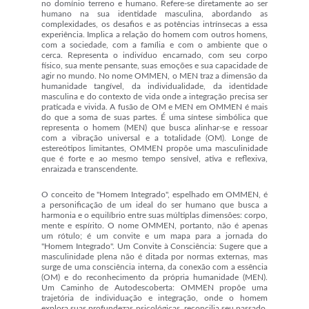
no domínio terreno e humano. Refere-se diretamente ao ser
humano na sua identidade masculina, abordando as
complexidades, os desafios e as potências intrínsecas a essa
experiência. Implica a relação do homem com outros homens,
com a sociedade, com a família e com o ambiente que o
cerca. Representa o indivíduo encarnado, com seu corpo
físico, sua mente pensante, suas emoções e sua capacidade de
agir no mundo. No nome OMMEN, o MEN traz a dimensão da
humanidade tangível, da individualidade, da identidade
masculina e do contexto de vida onde a integração precisa ser
praticada e vivida. A fusão de OM e MEN em OMMEN é mais
do que a soma de suas partes. É uma síntese simbólica que
representa o homem (MEN) que busca alinhar-se e ressoar
com a vibração universal e a totalidade (OM). Longe de
estereótipos limitantes, OMMEN propõe uma masculinidade
que é forte e ao mesmo tempo sensível, ativa e reflexiva,
enraizada e transcendente.
O conceito de "Homem Integrado", espelhado em OMMEN, é
a personificação de um ideal do ser humano que busca a
harmonia e o equilíbrio entre suas múltiplas dimensões: corpo,
mente e espírito. O nome OMMEN, portanto, não é apenas
um rótulo; é um convite e um mapa para a jornada do
"Homem Integrado". Um Convite à Consciência: Sugere que a
masculinidade plena não é ditada por normas externas, mas
surge de uma consciência interna, da conexão com a essência
(OM) e do reconhecimento da própria humanidade (MEN).
Um Caminho de Autodescoberta: OMMEN propõe uma
trajetória de individuação e integração, onde o homem
explora suas profundezas psicológicas, reconcilia seu passado,