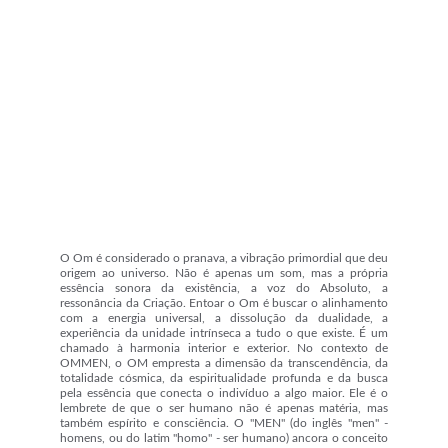
O Om é considerado o pranava, a vibração primordial que deu
origem ao universo. Não é apenas um som, mas a própria
essência sonora da existência, a voz do Absoluto, a
ressonância da Criação. Entoar o Om é buscar o alinhamento
com a energia universal, a dissolução da dualidade, a
experiência da unidade intrínseca a tudo o que existe. É um
chamado à harmonia interior e exterior. No contexto de
OMMEN, o OM empresta a dimensão da transcendência, da
totalidade cósmica, da espiritualidade profunda e da busca
pela essência que conecta o indivíduo a algo maior. Ele é o
lembrete de que o ser humano não é apenas matéria, mas
também espírito e consciência. O "MEN" (do inglês "men" -
homens, ou do latim "homo" - ser humano) ancora o conceito